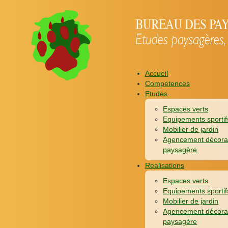
Accueil
Competences
Etudes
Espaces verts
Equipements sportif
Mobilier de jardin
Agencement décora
paysagère
Realisations
Espaces verts
Equipements sportif
Mobilier de jardin
Agencement décora
paysagère