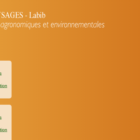
s
tion
s
tion