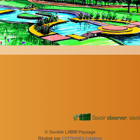
© Société LABIB Paysage
Réal­isé par
COT­TIG­NIES
Créations