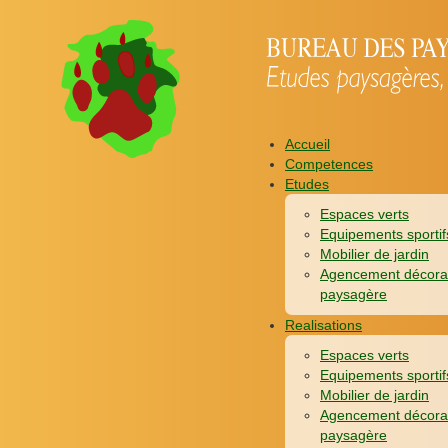
Accueil
Competences
Etudes
Espaces verts
Equipements sportif
Mobilier de jardin
Agencement décora
paysagère
Realisations
Espaces verts
Equipements sportif
Mobilier de jardin
Agencement décora
paysagère