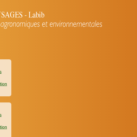
s
tion
s
tion