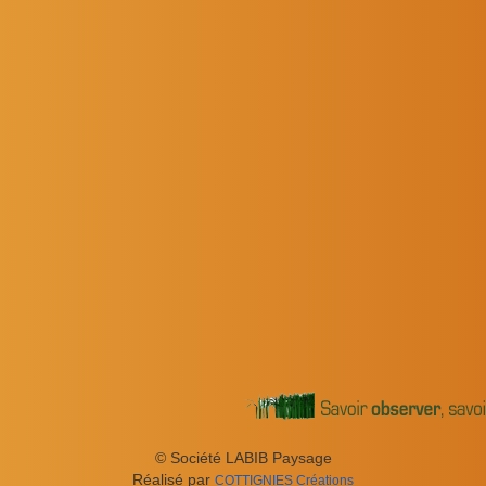
© Société LABIB Paysage
Réal­isé par
COT­TIG­NIES
Créations